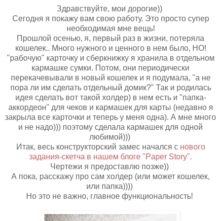
Здравствуйте, мои дорогие))
Сегодня я покажу вам свою работу. Это просто супер
необходимая мне вещь!
Прошлой осенью, я, первый раз в жизни, потеряла
кошелек.. Много нужного и ценного в нем было, НО!
"рабочую" карточку и сберкнижку я хранила в отдельном
кармашке сумки. Потом, они периодически
перекачевывали в новый кошелек и я подумала, "а не
пора ли им сделать отдельный домик?" Так и родилась
идея сделать вот такой холдер) в нем есть и "папка-
аккордеон" для чеков и кармашек для карты (недавно я
закрыла все карточки и теперь у меня одна). А мне много
и не надо))) поэтому сделала кармашек для одной
любимой)))
Итак, весь конструкторский замес начался с
нового
задания-скетча в нашем блоге "Paper Story"
.
Чертежи я предоставлю позже))
А пока, расскажу про сам холдер (или может кошелек,
или папка))))
Но это не важно, главное функциональность!