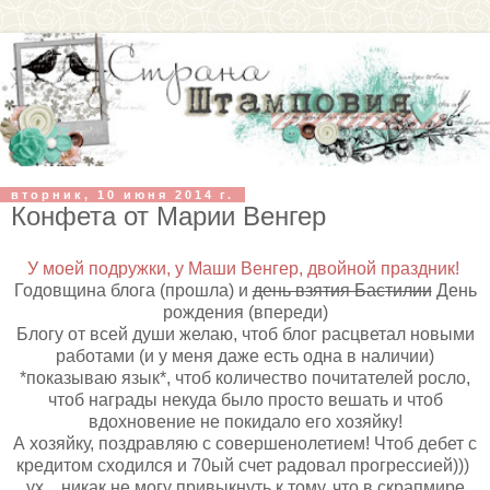
вторник, 10 июня 2014 г.
Конфета от Марии Венгер
У моей подружки, у Маши Венгер, двойной праздник!
Годовщина блога (прошла) и
день взятия Бастилии
День
рождения (впереди)
Блогу от всей души желаю, чтоб блог расцветал новыми
работами (и у меня даже есть одна в наличии)
*показываю язык*, чтоб количество почитателей росло,
чтоб награды некуда было просто вешать и чтоб
вдохновение не покидало его хозяйку!
А хозяйку, поздравляю с совершенолетием! Чтоб дебет с
кредитом сходился и 70ый счет радовал прогрессией)))
ух.. никак не могу привыкнуть к тому, что в скрапмире